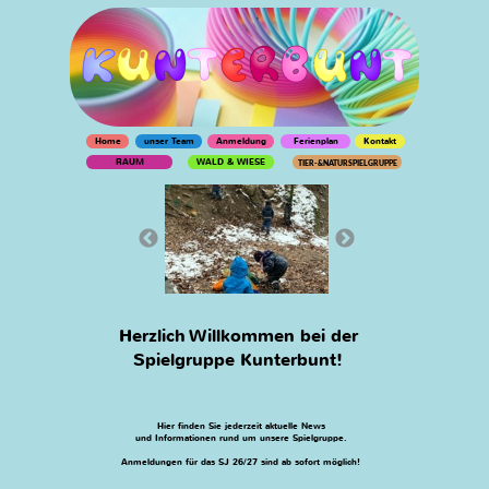
Home
unser Team
Anmeldung
Ferienplan
Kontakt
RAUM
WALD & WIESE
TIER-&NATURSPIELGRUPPE
Herzlich Willkommen bei der
Spielgruppe Kunterbunt!
Hier finden Sie jederzeit aktuelle News
und Informationen rund um unsere Spielgruppe.
Anmeldungen für das SJ 26/27 sind ab sofort möglich!